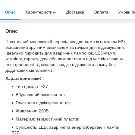
Опис
Характеристики
Доставка
Оплата
Умови п
Опис
Практичний мережевий перехідник для ламп із цоколем E27,
оснащений зручним вимикачем та гачком для підвішування.
Ідеально підходить для аварійних лампочок, LED-ламп,
кемпінгу, гаража, дачі або використання під час відключень
електроенергії. Дозволяє швидко підключити лампу без
додаткових світильників.
Характеристики:
Тип цоколя: E27
Вбудований вимикач: так
Гачок для підвішування: так
Живлення: 220В
Матеріал: термостійкий пластик
Сумісність: LED, аварійні та енергозберігаючі лампи
E27