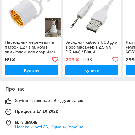
Перехідник мережевий в
Зарядний кабель USB для
Ламп
патрон Е27 з гачком і
вібро масажерів 2,5 мм
кемп
вимикачем для аварійної
(17 мм) / Білий
60W)
лампочки
69
209
299
₴
₴
249 ₴
Купити
Купити
Про нас
95% позитивних з 89 відгуків за рік
Працює з 17.10.2022
м. Кіцмань
Незалежності 36, Кіцмань, Україна