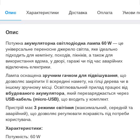
Опис
Характеристики
Доставка
Оплата
Умови п
Опис
Потужна
акумуляторна світлодіодна лампа 60 W
— це
універсальне переносне джерело світла, яке ідеально
підходить для кемпінгу, походів, пікніків, а також для
використання вдома, у дворі, гаражі чи під час аварійних
відключень електрики.
Лампа оснащена
зручним гачком для підвішування
, що
дозволяє закріпити її всередині намету, на гілці дерева чи в
іншому зручному місці. Освітлювальний прилад працює від
вбудованого акумулятора
, який перезаряджається через
USB‑кабель (micro‑USB)
, що входить у комплект.
Пристрій має
3 режими світіння
(максимальний, середній та
аварійний), що дозволяє регулювати яскравість під потреби
користувача.
Характеристики:
Потужність: 60 W