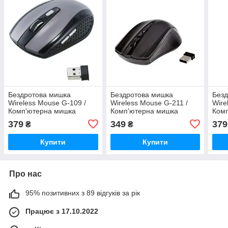
Бездротова мишка
Бездротова мишка
Безд
Wireless Mouse G-109 /
Wireless Mouse G-211 /
Wire
Комп'ютерна мишка
Комп'ютерна мишка
Ком
бездротова 2.4GHz /
бездротова 2.4GHz /
безд
379
349
379
₴
₴
Чорний-Сірий
Чорний
Чор
Купити
Купити
Про нас
95% позитивних з 89 відгуків за рік
Працює з 17.10.2022