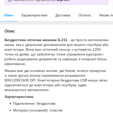
Опис
Характеристики
Доставка
Оплата
Умови п
Опис
Бездротова оптична мишкам G-211
- це проста ергономічна
миша, яка є ідеальним доповненням для вашого ноутбука або
комп'ютера. Вона має оптичний сенсор з чутливістю 1200
точок на дюйм, що забезпечує точне управління курсором і
робить редагування документів та навігацію в Інтернеті більш
ефективною.
Мишка має дві основних кнопки, дві бокові, колесо прокрутки,
а також зручну кнопку перемикання розширення
800/1200/1600 DPI. Комп'ютерна бездротова USB миша легко
підключається до комп'ютера або ноутбука, адже
визначається автоматично.
Характеристика:
Підключення: бездротове
Матеріал (основний): пластик