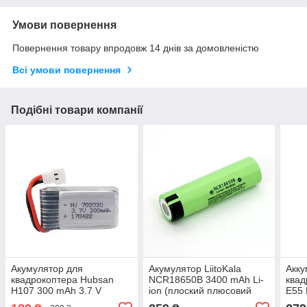
Умови повернення
Повернення товару впродовж 14 днів за домовленістю
Всі умови повернення
Подібні товари компанії
Акумулятор для
Акумулятор LiitoKala
Акку
квадрокоптера Hubsan
NCR18650B 3400 mAh Li-
квад
H107 300 mAh 3.7 V
ion (плоский плюсовий
E55
контакт)
mAh 