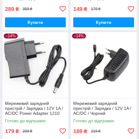
Чорний
289
149
₴
₴
359 ₴
179 ₴
Купити
Купити
–14%
–14%
Мережевий зарядний
Мережевий зарядний
пристрій / Зарядка / 12V 1A /
пристрій / Зарядка / 12V 1A /
AC/DC Power Adapter 1210
AC/DC / Чорний
(Вигляд 2) / Чорний
Готово до відправки
Готово до відправки
179
189
₴
₴
209 ₴
219 ₴