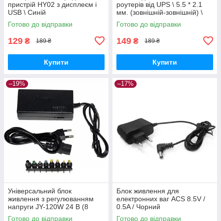
пристрій HY02 з дисплеєм і
роутерів від UPS \ 5.5 * 2.1
USB \ Синій
мм. (зовнішній-зовнішній) \
DC 5,9,12 вольт \ 50 см
Готово до відправки
Готово до відправки
129
149
₴
₴
189 ₴
189 ₴
Купити
Купити
–19%
–17%
Універсальний блок
Блок живлення для
живлення з регулюванням
електронних ваг ACS 8.5V /
напруги JY-120W 24 В (8
0.5A / Чорний
насадок) адаптер живлення /
Готово до відправки
Готово до відправки