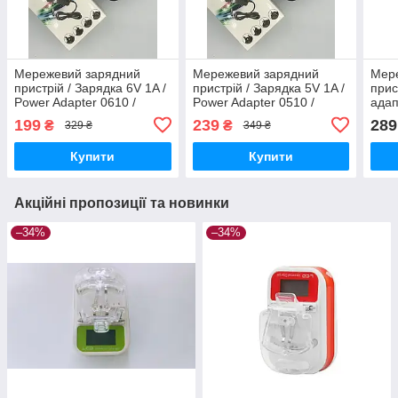
Мережевий зарядний
Мережевий зарядний
Мер
пристрій / Зарядка 6V 1A /
пристрій / Зарядка 5V 1A /
прис
Power Adapter 0610 /
Power Adapter 0510 /
адап
Чорний
Чорний
Чор
199
239
289
₴
₴
329 ₴
349 ₴
Купити
Купити
Акційні пропозиції та новинки
–34%
–34%