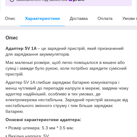
Опис
Характеристики
Доставка
Оплата
Умови 
Опис
Адаптер 5V 1A
– це зарядний пристрій, який призначений
для заряджання акуммуляторів.
Має маленькі розміри, щоб легко поміщалося в кишені або
сумці і завжди було рукою, коли потрібно зарядити сумісний
пристрій.
Адаптер 5V 1A глибше заряджає батарею комунікатора і
менш чутливий до перепадів напруги в мережі, завдяки чому
адаптер надійніший, особливо в тих умовах, де
електромережа нестабільна. Зарядний пристрій захищає від
нестабільного змінного струму і тим більше заряджає
батарею.
Основні характеристики адаптера:
• Розмір штекера: 5.3 мм * 3.5 мм;
• Вихідна напруга: 5V;