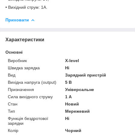
• Вихідний струм: 1А.
Приховати
Характеристики
Основні
Виробник
X-level
Швидка зарядка
Ні
Вид
Зарядний пристрій
Вихідна напруга (output)
5 В
Призначення
Універсальне
Сила вихідного струму
1 А
Стан
Новий
Тип
Мережевий
Функція бездротової
Ні
зарядки
Колір
Чорний