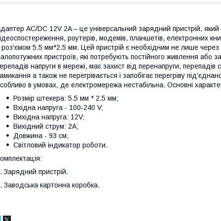
даптер AC/DC 12V 2A – це універсальний зарядний пристрій, яки
ідеоспостереження, роутерів, модемів, планшетів, електронних кни
 роз'ємом 5.5 мм*2.5 мм. Цей пристрій є необхідним не лише через
алопотужних пристроїв, які потребують постійного живлення або 
ерепадів напруги в мережі, має захист від перенапруги, перепадів с
амикання а також не перегрівається і запобігає перегріву під'єдн
собливо в умовах, де електромережа нестабільна. Основні характ
Розмір штекера: 5.5 мм * 2.5 мм;
Вхідна напруга - 100-240 V;
Вихідна напруга: 12V;
Вихідний струм: 2А;
Довжина - 93 см;
Світловий індикатор роботи.
омплектація:
. Зарядний пристрій.
. Заводська картонна коробка.