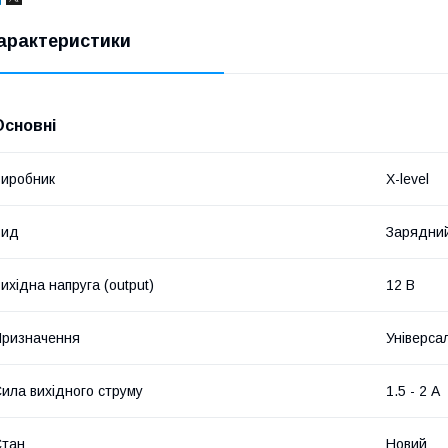
арактеристики
Основні
иробник
X-level
Вид
Зарядний
ихідна напруга (output)
12 В
ризначення
Універса
ила вихідного струму
1.5 - 2 А
Стан
Новий