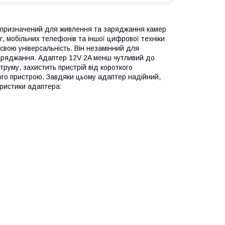
й призначений для живлення та заряджання камер
г, мобільних телефонів та іншої цифрової техніки
 свою універсальність. Він незамінний для
заряджання. Адаптер 12V 2A менш чутливий до
труму, захистить пристрій від короткого
аного пристрою. Завдяки цьому адаптер надійний,
еристики адаптера: