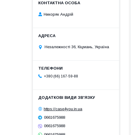
Никоряк Андрій
Незалежності 36, Кіцмань, Україна
+380 (66) 167-59-88
https://case4you.in.ua
0661675988
0661675988
0661675988