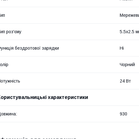
ип
Мережев
ип роз'єму
5.5x2.5 
ункція бездротової зарядки
Ні
олір
Чорний
отужність
24 Вт
Користувальницькі характеристики
овжина:
930