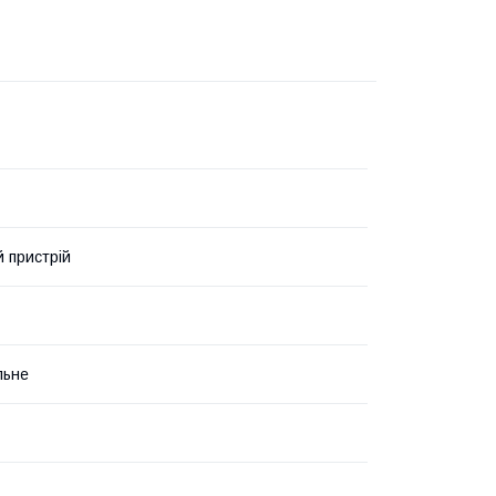
 пристрій
льне