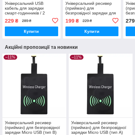
Універсальний USB
Універсальний ресивер
Унів
кабель для зарядки
(приймач) для
(при
смарт-годинників / 2
безпровідної зарядки для
безп
контакта 7 мм. / 30 см. /
Iphone Білий
Micr
229
199
279
₴
₴
289 ₴
229 ₴
Чорний
Купити
Купити
Акційні пропозиції та новинки
–11%
–11%
Універсальний ресивер
Універсальний ресивер
(приймач) для безпровідної
(приймач) для безпровідної
зарядки Micro USB (тип B)
зарядки Micro USB (тип A)