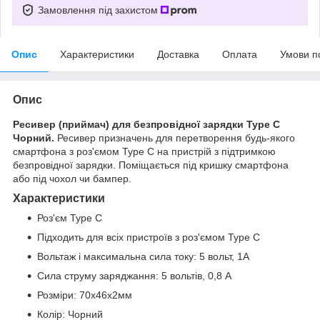
Замовлення під захистом
Опис
Характеристики
Доставка
Оплата
Умови п
Опис
Ресивер (приймач) для безпровідної зарядки Type C
Чорний.
Ресивер призначень для перетворення будь-якого
смартфона з роз'ємом Type C на пристрій з підтримкою
безпровідної зарядки. Поміщається під кришку смартфона
або під чохол чи бампер.
Характеристики
Роз'єм Type C
Підходить для всіх пристроїв з роз'ємом Type C
Вольтаж і максимальна сила току: 5 вольт, 1А
Сила струму заряджання: 5 вольтів, 0,8 А
Розміри: 70х46x2мм
Колір: Чорний