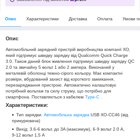
Опис
Характеристики
Доставка
Оплата
Умови п
Опис
Автомобільний зарядний пристрій виробництва компанії XO,
який підтримує швидку зарядку від Qualcomm Quick Charge
3.0. Також даний блок живлення підтримує швидку зарядку QC
2.0 та звичайну 5 вольт 1 або 2 ампера. Виконаний у
металевій оболонці темно-сірого кольору. Має компактні
розміри, вбудований захист від короткого замикання,
перезаряджання пристрою. Автоматично налаштовує
потрібний вольтаж та силу струму, що потрібно для
смартфона. Поставляється з кабелем
Type-C
.
Характеристики:
Тип зарядки:
Автомобільна зарядка
USB XO-CC46 (від
прикурювача)
Вихід: 3.6-6 вольт, до 3A (максимум), 6-9 вольт 2.0 А,
9-12 вольт 1,5 А