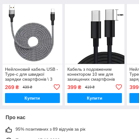
Нейлоновий кабель USB -
Кабель з подовженим
Нейл
Type-c для швидкої
конектором 10 мм для
Type
зарядки смартфонів \ 3
захищених смартфонів
заря
метра \ Сірий
Type C - Type C
метр
269
399
399
₴
₴
439 ₴
419 ₴
Купити
Купити
Про нас
95% позитивних з 89 відгуків за рік