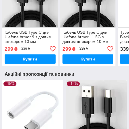
Кабель USB Type C для
Кабель USB Type C для
Type
Ulefone Armor 9 з довгим
Ulefone Armor 11 5G з
Blac
штекером 10 мм
довгим штекером 10 мм
довг
299
299
339
₴
₴
339 ₴
339 ₴
Купити
Купити
Акційні пропозиції та новинки
–15%
–12%