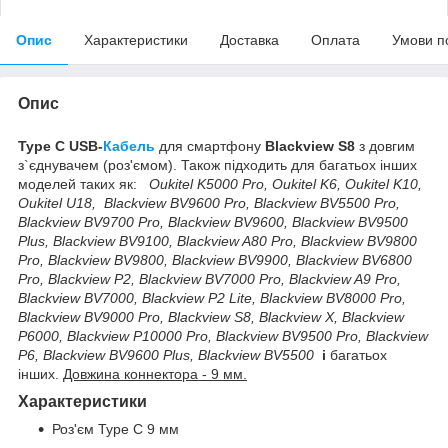
Опис
Характеристики
Доставка
Оплата
Умови п
Опис
Type C USB-
Кабель
для смартфону
Blackview S8
з довгим
з`єднувачем (роз'ємом). Також підходить для багатьох інших
моделей таких як:
Oukitel K5000 Pro, Oukitel K6, Oukitel K10,
Oukitel U18,
Blackview BV9600 Pro, Blackview BV5500 Pro,
Blackview BV9700 Pro, Blackview BV9600, Blackview BV9500
Plus, Blackview BV9100, Blackview A80 Pro, Blackview BV9800
Pro, Blackview BV9800, Blackview BV9900, Blackview BV6800
Pro, Blackview P2, Blackview BV7000 Pro, Blackview A9 Pro,
Blackview BV7000, Blackview P2 Lite, Blackview BV8000 Pro,
Blackview BV9000 Pro, Blackview S8, Blackview X, Blackview
P6000, Blackview P10000 Pro, Blackview BV9500 Pro, Blackview
P6, Blackview BV9600 Plus, Blackview BV5500
і
багатьох
інших.
Довжина коннектора - 9 мм.
Характеристики
Роз'єм Type C 9 мм