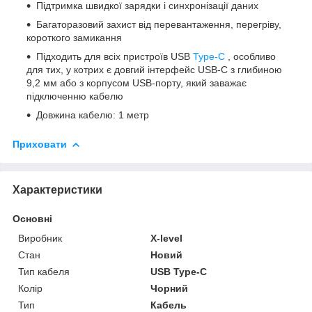
Підтримка швидкої зарядки і синхронізації даних
Багаторазовий захист від перевантаження, перегріву,
короткого замикання
Підходить для всіх пристроїв USB
Type-C
, особливо
для тих, у котрих є довгий інтерфейс USB-C з глибиною
9,2 мм або з корпусом USB-порту, який заважає
підключенню кабелю
Довжина кабелю: 1 метр
Приховати
Характеристики
Основні
Виробник
X-level
Стан
Новий
Тип кабеля
USB Type-C
Колір
Чорний
Тип
Кабель