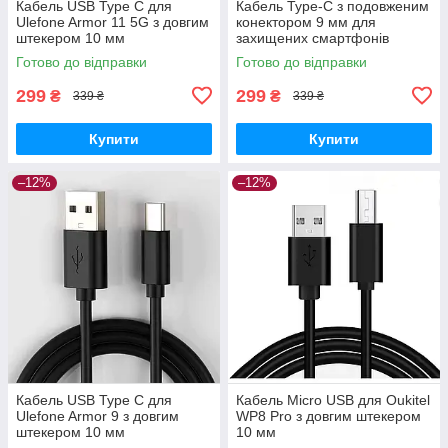
Кабель USB Type C для
Кабель Type-C з подовженим
Ulefone Armor 11 5G з довгим
конектором 9 мм для
штекером 10 мм
захищених смартфонів
Готово до відправки
Готово до відправки
299
299
₴
₴
339 ₴
339 ₴
Купити
Купити
–12%
–12%
Кабель USB Type C для
Кабель Micro USB для Oukitel
Ulefone Armor 9 з довгим
WP8 Pro з довгим штекером
штекером 10 мм
10 мм