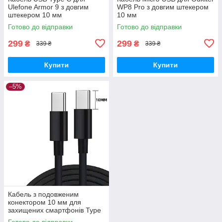
Ulefone Armor 9 з довгим
WP8 Pro з довгим штекером
штекером 10 мм
10 мм
Готово до відправки
Готово до відправки
299
299
₴
₴
339 ₴
339 ₴
Купити
Купити
–5%
Кабель з подовженим
конектором 10 мм для
захищених смартфонів Type
C - Type C
Готово до відправки