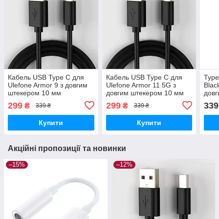
Кабель USB Type C для
Кабель USB Type C для
Type
Ulefone Armor 9 з довгим
Ulefone Armor 11 5G з
Blac
штекером 10 мм
довгим штекером 10 мм
довг
299
299
339
₴
₴
339 ₴
339 ₴
Купити
Купити
Акційні пропозиції та новинки
–15%
–12%