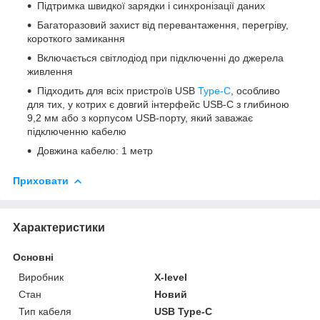
Підтримка швидкої зарядки і синхронізації даних
Багаторазовий захист від перевантаження, перегріву,
короткого замикання
Включається світлодіод при підключенні до джерела
живлення
Підходить для всіх пристроїв USB
Type-C
, особливо
для тих, у котрих є довгий інтерфейс USB-C з глибиною
9,2 мм або з корпусом USB-порту, який заважає
підключенню кабелю
Довжина кабелю: 1 метр
Приховати
Характеристики
Основні
Виробник
X-level
Стан
Новий
Тип кабеля
USB Type-C