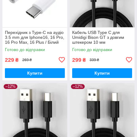
Перехідник з Type-C на аудіо
Кабель USB Type C для
3.5 mm для Iphone16, 16 Pro,
Umidigi Bison GT з довгим
16 Pro Max, 16 Plus / Білий
штекером 10 мм
Готово до відправки
Готово до відправки
229
299
₴
₴
269 ₴
339 ₴
Купити
Купити
–12%
–12%