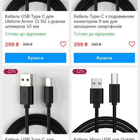
Кабель USB Type C для
Кабель Type-C з подовженим
Ulefone Armor 11 5G з довгим
конектором 9 мм для
штекером 10 мм
захищених смартфонів
Готово до відправки
Готово до відправки
299
299
₴
₴
339 ₴
339 ₴
Купити
Купити
–12%
–12%
Кабель USB Type C для
Кабель Micro USB для Oukitel