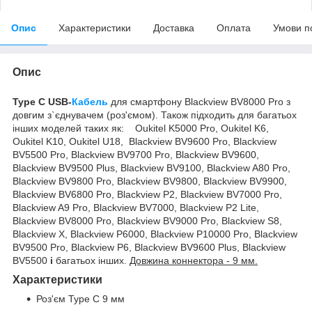
Опис
Характеристики
Доставка
Оплата
Умови п
Опис
Type C USB-
Кабель
для смартфону Blackview BV8000 Pro з
довгим з`єднувачем (роз'ємом). Також підходить для багатьох
інших моделей таких як:
Oukitel K5000 Pro, Oukitel K6,
Oukitel K10, Oukitel U18,
Blackview BV9600 Pro, Blackview
BV5500 Pro, Blackview BV9700 Pro, Blackview BV9600,
Blackview BV9500 Plus, Blackview BV9100, Blackview A80 Pro,
Blackview BV9800 Pro, Blackview BV9800, Blackview BV9900,
Blackview BV6800 Pro, Blackview P2, Blackview BV7000 Pro,
Blackview A9 Pro, Blackview BV7000, Blackview P2 Lite,
Blackview BV8000 Pro, Blackview BV9000 Pro, Blackview S8,
Blackview X, Blackview P6000, Blackview P10000 Pro, Blackview
BV9500 Pro, Blackview P6, Blackview BV9600 Plus, Blackview
BV5500
і
багатьох інших.
Довжина коннектора - 9 мм.
Характеристики
Роз'єм Type C 9 мм