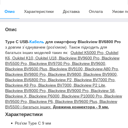
Опис
Характеристики
Доставка
Оплата
Умови п
Опис
Type C USB-
Кабель
для смартфону Blackview BV6800 Pro
з довгим з`єднувачем (роз'ємом). Також підходить для
багатьох інших моделей таких як:
Oukitel K5000 Pro, Oukitel
K6, Oukitel K10, Oukitel U18, Blackview BV9600 Pro, Blackview
BV5500 Pro, Blackview BV9700 Pro, Blackview BV9600,
Blackview BV9500 Plus, Blackview BV9100, Blackview A80 Pro,
Blackview BV9800 Pro, Blackview BV9800, Blackview BV9900,
Blackview BV6800 Pro, Blackview P2, Blackview BV7000 Pro,
Blackview A9 Pro, Blackview BV7000, Blackview P2 Lite,
Blackview BV8000 Pro, Blackview BV9000 Pro, Blackview S8,
Blackview X, Blackview P6000, Blackview P10000 Pro, Blackview
BV9500 Pro, Blackview P6, Blackview BV9600 Plus, Blackview
BV5500 і багатьох інших.
Довжина коннектора - 9 мм.
Характеристики
Роз'єм Type C 9 мм