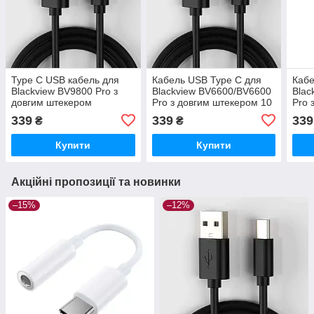
Type C USB кабель для
Кабель USB Type C для
Кабе
Blackview BV9800 Pro з
Blackview BV6600/BV6600
Blac
довгим штекером
Pro з довгим штекером 10
Pro 
мм
мм
339
339
339
₴
₴
Купити
Купити
Акційні пропозиції та новинки
–15%
–12%