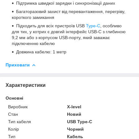
Підтримка швидкої зарядки і синхронізації даних
Багаторазовий захист від перевантаження, перегріву,
короткого замикання
Підходить для всіх пристроїв USB
Type-C
, особливо
для тих, у котрих є довгий інтерфейс USB-C з глибиною
9,2 мм або з корпусом USB-порту, який заважає
підключенню кабелю
Довжина кабелю: 1 метр
Приховати
Характеристики
Основні
Виробник
X-level
Стан
Новий
Тип кабеля
USB Type-C
Колір
Чорний
Тип
Кабель