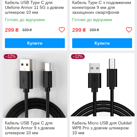
Кабель USB Type C для
Кабель Type-C з подовженим
Ulefone Armor 11 5G з довгим
конектором 9 мм для
штекером 10 мм
захищених смартфонів
Готово до відправки
Готово до відправки
299
299
₴
₴
339 ₴
339 ₴
Купити
Купити
–12%
–12%
Кабель USB Type C для
Кабель Micro USB для Oukitel
Ulefone Armor 9 з довгим
WP8 Pro з довгим штекером
штекером 10 мм
10 мм