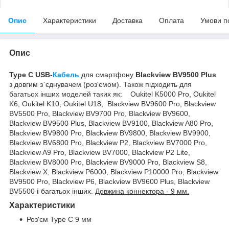
Опис
Характеристики
Доставка
Оплата
Умови п
Опис
Type C USB-
Кабель
для смартфону
Blackview BV9500 Plus
з довгим з`єднувачем (роз'ємом). Також підходить для
багатьох інших моделей таких як:
Oukitel K5000 Pro, Oukitel
K6, Oukitel K10, Oukitel U18,
Blackview BV9600 Pro, Blackview
BV5500 Pro, Blackview BV9700 Pro, Blackview BV9600,
Blackview BV9500 Plus, Blackview BV9100, Blackview A80 Pro,
Blackview BV9800 Pro, Blackview BV9800, Blackview BV9900,
Blackview BV6800 Pro, Blackview P2, Blackview BV7000 Pro,
Blackview A9 Pro, Blackview BV7000, Blackview P2 Lite,
Blackview BV8000 Pro, Blackview BV9000 Pro, Blackview S8,
Blackview X, Blackview P6000, Blackview P10000 Pro, Blackview
BV9500 Pro, Blackview P6, Blackview BV9600 Plus, Blackview
BV5500
і
багатьох інших.
Довжина коннектора - 9 мм.
Характеристики
Роз'єм Type C 9 мм