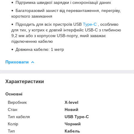
Підтримка швидкої зарядки і синхронізації даних
Багаторазовий захист від перевантаження, перегріву,
короткого замикання
Підходить для всіх пристроїв USB
Type-C
, особливо
для тих, у котрих є довгий інтерфейс USB-C з глибиною
9,2 мм або з корпусом USB-порту, який заважає
підключенню кабелю
Довжина кабелю: 1 метр
Приховати
Характеристики
Основні
Виробник
X-level
Стан
Новий
Тип кабеля
USB Type-C
Колір
Чорний
Тип
Кабель