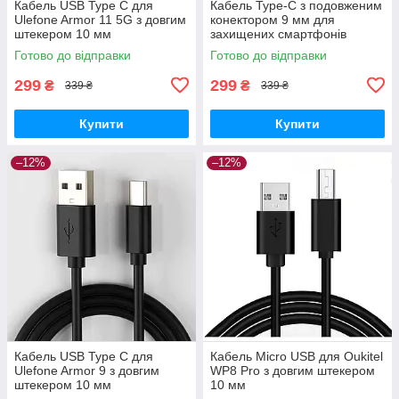
Кабель USB Type C для
Кабель Type-C з подовженим
Ulefone Armor 11 5G з довгим
конектором 9 мм для
штекером 10 мм
захищених смартфонів
Готово до відправки
Готово до відправки
299
299
₴
₴
339 ₴
339 ₴
Купити
Купити
–12%
–12%
Кабель USB Type C для
Кабель Micro USB для Oukitel
Ulefone Armor 9 з довгим
WP8 Pro з довгим штекером
штекером 10 мм
10 мм