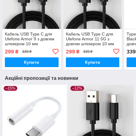
Кабель USB Type C для
Кабель USB Type C для
Type
Ulefone Armor 9 з довгим
Ulefone Armor 11 5G з
Blac
штекером 10 мм
довгим штекером 10 мм
довг
299
299
339
₴
₴
339 ₴
339 ₴
Купити
Купити
Акційні пропозиції та новинки
–15%
–12%