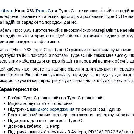
Кабель
Hoco X83
Type-C
на Type-C
- це високоякісний та надійн
елефонів, планшетів та інших пристроїв з роз'ємами Type-C. Він м
а надійної зарядки та передачі даних.
абель Hoco X83 виготовлений з високоякісних матеріалів та має міц
а надійність у використанні. Цей кабель підтримує швидку заряд
ристрій швидко та ефективно.
абель Hoco X83 Type-C на Type-C сумісний із багатьма сучасними
оутбуки та інші пристрої з портами Type-C. Він також має високу ш
деальним кабелем для синхронізації та передачі великих обсягів д
ей кабель - це просте та надійне рішення для зарядки та передач
овсякденно. Він забезпечує швидку зарядку та передачу даних дл
икористовувати ваш пристрій у будь-який час та в будь-якому місці
Характеристики:
Роз'єм: Type C (зовнішній) на Type C (зовнішній)
Міцний корпус із м'якої оболонки
Підтримка
швидкого заряджання
та синхронізації даних
Багаторазовий захист від перевантаження, перегріву, коротко
Підходить для всіх пристроїв Type-C
Довжина кабелю – 1 метр
Підтримка швидкої зарядки - 3 Ампера, PD20W, PD22.5W та ін