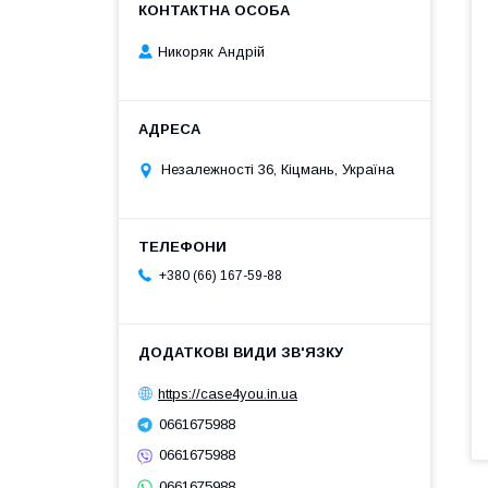
Никоряк Андрій
Незалежності 36, Кіцмань, Україна
+380 (66) 167-59-88
https://case4you.in.ua
0661675988
0661675988
0661675988