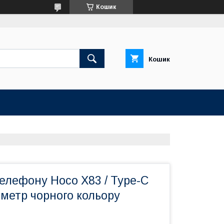
Кошик
Кошик
елефону Hoco X83 / Type-C
1 метр чорного кольору