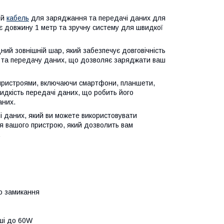
ий
кабель
для заряджання та передачі даних для
ає довжину 1 метр та зручну систему для швидкої
ний зовнішній шар, який забезпечує довговічність
ку та передачу даних, що дозволяє заряджати ваш
 пристроями, включаючи смартфони, планшети,
видкість передачі даних, що робить його
аних.
і даних, який ви можете використовувати
я вашого пристрою, який дозволить вам
.
го замикання
ші до 60W