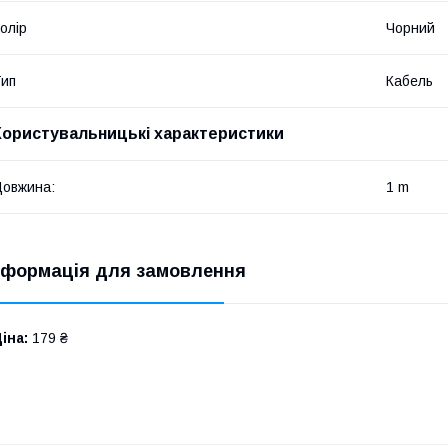
олір
Чорний
ип
Кабель
Користувальницькі характеристики
овжина:
1 m
нформація для замовлення
іна:
179 ₴