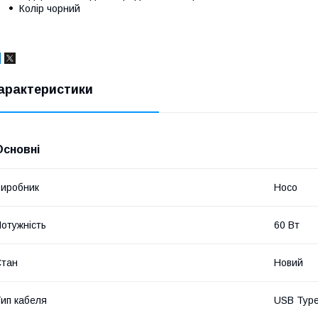
Колір чорний
арактеристики
Основні
иробник
Hoco
отужність
60 Вт
Стан
Новий
ип кабеля
USB Typ