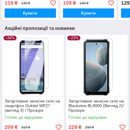
119
109
129
₴
₴
139 ₴
149 ₴
Купити
Купити
Акційні пропозиції та новинки
–34%
–23%
Загартоване захисне скло на
Загартоване захисне скло на
смартфон Oukitel WP27
Blackview BL9000 (Вигляд 2)/
(вигляд 3) / Прозоре
Прозоре
Готово до відправки
Готово до відправки
209
229
₴
₴
319 ₴
299 ₴