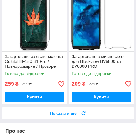
Загартоване захисне скло на
Загартоване захисне скло
Oukitel lllF150 B1 Pro /
для Blackview BV6800 та
Повнорозмірне / Прозоре
BV6800 PRO
Готово до відправки
Готово до відправки
259
209
₴
₴
299 ₴
229 ₴
Купити
Купити
Показати ще
Про нас