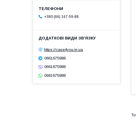
+380 (66) 167-59-88
https://case4you.in.ua
0661675988
0661675988
0661675988