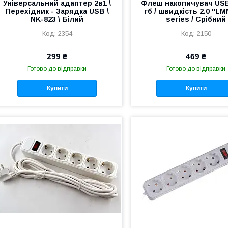
Універсальний адаптер 2в1 \
Флеш накопичувач USB
Перехідник - Зарядка USB \
гб / швидкість 2.0 "LM
NK-823 \ Білий
series / Срібний
2354
2150
299 ₴
469 ₴
Готово до відправки
Готово до відправки
Купити
Купити