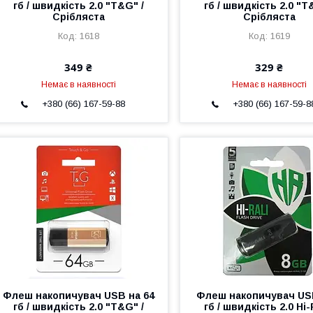
гб / швидкість 2.0 "T&G" /
гб / швидкість 2.0 "T
Срібляста
Срібляста
1618
1619
349 ₴
329 ₴
Немає в наявності
Немає в наявності
+380 (66) 167-59-88
+380 (66) 167-59-8
Флеш накопичувач USB на 64
Флеш накопичувач US
гб / швидкість 2.0 "T&G" /
гб / швидкість 2.0 Hi-R