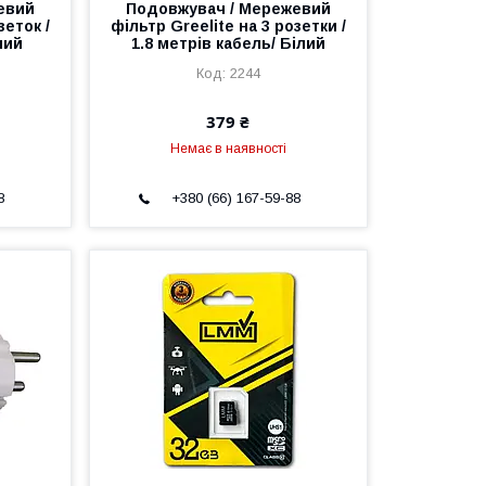
евий
Подовжувач / Мережевий
зеток /
фільтр Greelite на 3 розетки /
лий
1.8 метрів кабель/ Білий
2244
379 ₴
Немає в наявності
8
+380 (66) 167-59-88