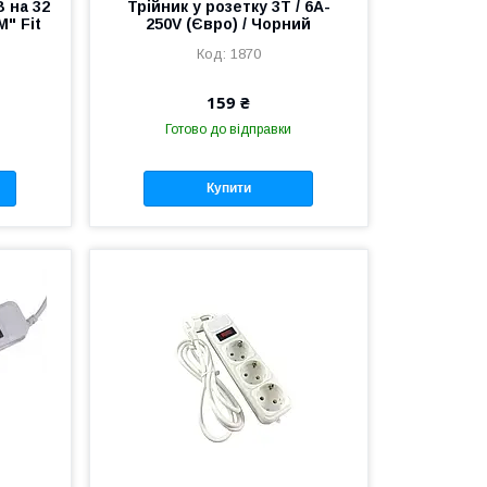
 на 32
Трійник у розетку 3T / 6A-
M" Fit
250V (Євро) / Чорний
1870
159 ₴
Готово до відправки
Купити