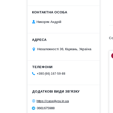
Никоряк Андрій
Незалежності 36, Кіцмань, Україна
+380 (66) 167-59-88
https://case4you.in.ua
0661675988