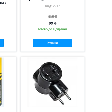
0A /
2217
119 ₴
99 ₴
Готово до відправки
Купити