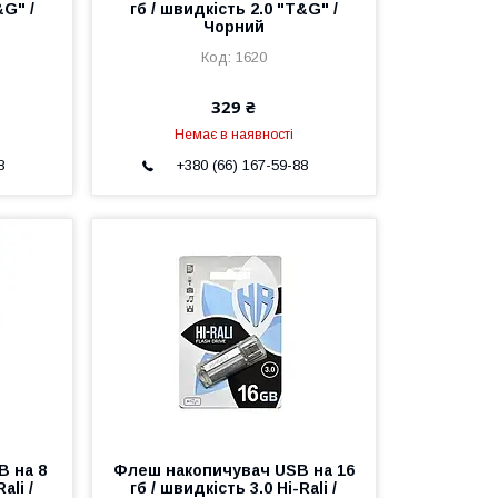
&G" /
гб / швидкість 2.0 "T&G" /
Чорний
1620
329 ₴
Немає в наявності
8
+380 (66) 167-59-88
B на 8
Флеш накопичувач USB на 16
ali /
гб / швидкість 3.0 Hi-Rali /