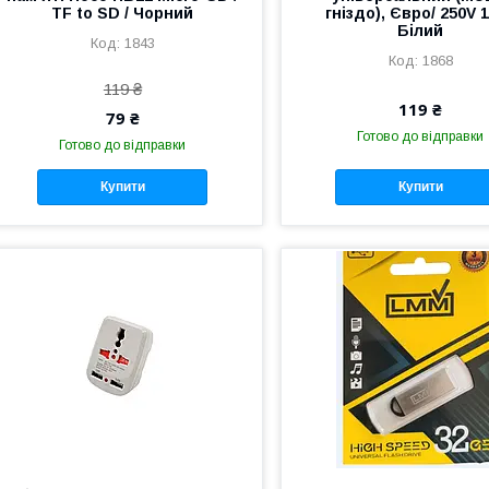
TF to SD / Чорний
гніздо), Євро/ 250V 1
Білий
1843
1868
119 ₴
119 ₴
79 ₴
Готово до відправки
Готово до відправки
Купити
Купити