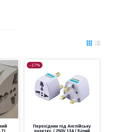
–17%
вий
Перехідник під Англійську
LTI
розетку, / 250V 13A / Білий