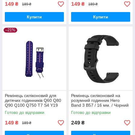
149
149
₴
₴
189 ₴
189 ₴
Купити
Купити
–21%
Ремінець силіконовий для
Ремінець силіконовий на
дитячих годинників Q60 Q80
розумний годинник Hero
Q90 Q100 Q750 T7 S4 Y19
Band 3 B57 / 16 мм. / Чорний
Y21 / 16 mm / Фіолетово-
Готово до відправки
Готово до відправки
розовий
149
249
₴
₴
189 ₴