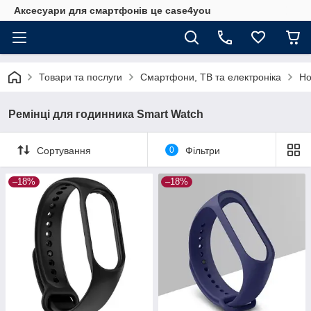
Аксесуари для смартфонів це case4you
Товари та послуги
Смартфони, ТВ та електроніка
Но
Ремінці для годинника Smart Watch
Сортування
0
Фільтри
–18%
–18%