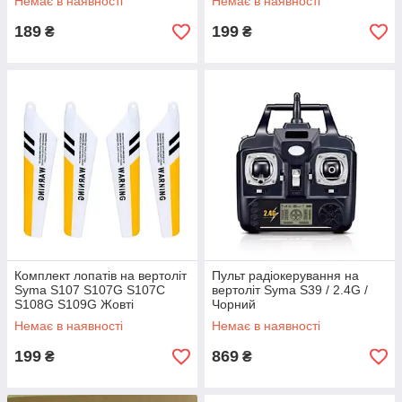
Немає в наявності
Немає в наявності
189
199
₴
₴
Комплект лопатів на вертоліт
Пульт радіокерування на
Syma S107 S107G S107C
вертоліт Syma S39 / 2.4G /
S108G S109G Жовті
Чорний
Немає в наявності
Немає в наявності
199
869
₴
₴