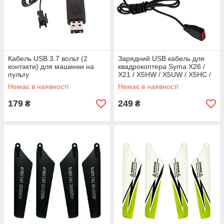
Кабель USB 3.7 вольт (2
Зарядний USB кабель для
контакти) для машинки на
квадрокоптера Syma X26 /
пульту
X21 / X5HW / X5UW / X5HC /
X5UC / X15 / X15C / X15W
Немає в наявності
Немає в наявності
179
249
₴
₴