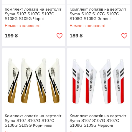
Комплект лопатів на вертоліт
Комплект лопатів на вертоліт
Syma S107 S107G S107C
Syma S107 S107G S107C
S108G S109G Чорні
S108G S109G Зелені
Немає в наявності
Немає в наявності
199
189
₴
₴
Комплект лопатів на вертоліт
Комплект лопатів на вертоліт
Syma S107 S107G S107C
Syma S107 S107G S107C
S108G S109G Коричневі
S108G S109G Червоні