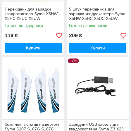
Перехідник для зарядки
5 штук перехідників для
квадрокоптера Syma X5HW
зарядки квадрокоптера Syma
X5HC X5UC X5UW
X5HW X5HC X5UC X5UW
Готово до відправки
Готово до відправки
119
209
₴
₴
Купити
Купити
–7%
Комплект лопатів на вертоліт
Зарядний USB кабель для
Syma S107 S107G S107C
квадрокоптера Syma Z3 X23