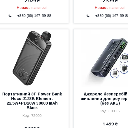
2 029 ₴
2 579 ₴
Немає в наявності
Немає в наявності
+380 (66) 167-59-88
+380 (66) 167-59-8
Портативний ЗП Power Bank
Джерело безперебій
Hoco J123B Element
живлення для роутер
22.5W+PD20W 30000 mAh
(без АКБ)
Black
300332
72000
1 499 ₴