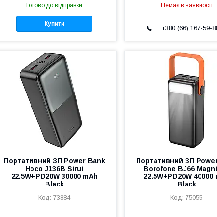
Готово до відправки
Немає в наявності
Купити
+380 (66) 167-59-8
Портативний ЗП Power Bank
Портативний ЗП Powe
Hoco J136B Sirui
Borofone BJ66 Magni
22.5W+PD20W 30000 mAh
22.5W+PD20W 40000
Black
Black
73884
75055