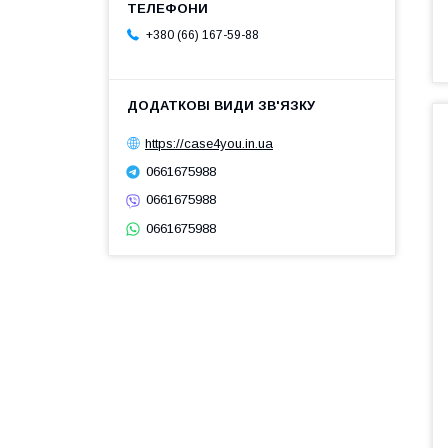
+380 (66) 167-59-88
https://case4you.in.ua
0661675988
0661675988
0661675988