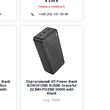
4 539 ₴
Немає в наявності
8
+380 (66) 167-59-88
r Bank
Портативний ЗП Power Bank
fico
BOROFONE BJ56B Graceful
 mAh
22,5W+PD20W 30000 mAh
Black
75058