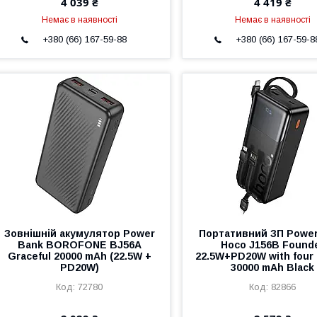
4 039 ₴
4 419 ₴
Немає в наявності
Немає в наявності
+380 (66) 167-59-88
+380 (66) 167-59-8
Зовнішній акумулятор Power
Портативний ЗП Powe
Bank BOROFONE BJ56A
Hoco J156B Found
Graceful 20000 mAh (22.5W +
22.5W+PD20W with four 
PD20W)
30000 mAh Black
72780
82866