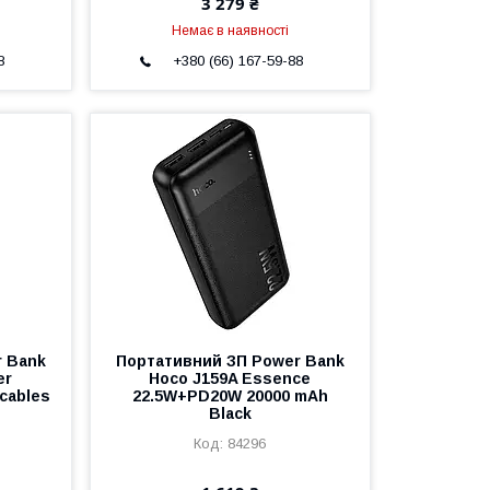
3 279 ₴
Немає в наявності
8
+380 (66) 167-59-88
r Bank
Портативний ЗП Power Bank
er
Hoco J159A Essence
cables
22.5W+PD20W 20000 mAh
Black
84296