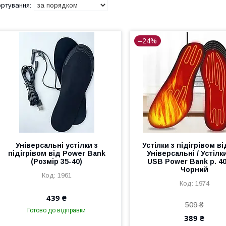
–24%
Універсальні устілки з
Устілки з підігрівом в
підігрівом від Power Bank
Універсальні / Устілк
(Розмір 35-40)
USB Power Bank р. 40
Чорний
1961
1974
439 ₴
509 ₴
Готово до відправки
389 ₴