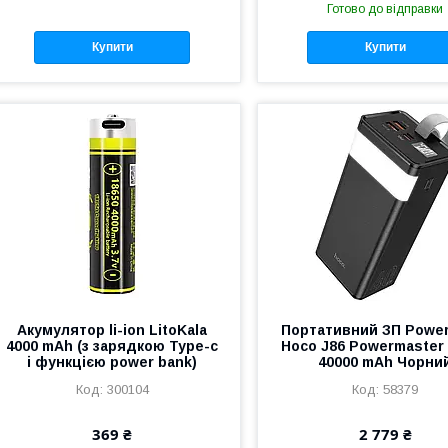
Готово до відправки
Купити
Купити
Акумулятор li-ion LitoKala
Портативний ЗП Powe
4000 mAh (з зарядкою Type-c
Hoco J86 Powermaster
і функцією power bank)
40000 mAh Чорни
300104
58379
369 ₴
2 779 ₴