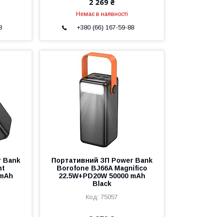
2 269 ₴
Немає в наявності
8
+380 (66) 167-59-88
r Bank
Портативний ЗП Power Bank
nt
Borofone BJ66A Magnifico
 mAh
22.5W+PD20W 50000 mAh
Black
75057