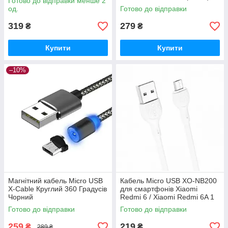
Готово до відправки менше 2
од.
Готово до відправки
319
279
₴
₴
Купити
Купити
–10%
Магнітний кабель Micro USB
Кабель Micro USB XO-NB200
X-Cable Круглий 360 Градусів
для смартфонів Xiaomi
Чорний
Redmi 6 / Xiaomi Redmi 6A 1
метр Білий
Готово до відправки
Готово до відправки
259
219
₴
₴
289 ₴