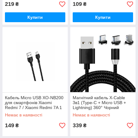
219
109
₴
₴
Купити
Купити
Кабель Micro USB XO-NB200
Магнітний кабель X-Cable
для смартфонів Xiaomi
3в1 (Type-C + Micro USB +
Redmi 7 / Xiaomi Redmi 7A 1
Lightning) 360° Чорний
метр Чорний
Немає в наявності
Немає в наявності
149
339
₴
₴