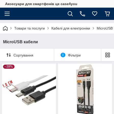
Аксесуари для смартфонів це case4you
Товари та послуги
Кабелі для електроніки
MicroUSB 
MicroUSB кабели
Сортування
0
Фільтри
–39%